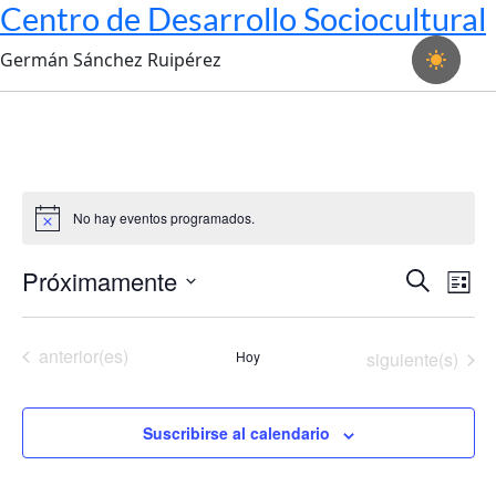
Centro de Desarrollo Sociocultural
Germán Sánchez Ruipérez
No hay eventos programados.
Aviso
Próximamente
Navega
Na
Buscar
Lista
de
de
Seleccionar
fecha.
vis
búsque
Eventos
anterior(es)
Eventos
Hoy
siguiente(s)
de
y
Ev
vistas
Suscribirse al calendario
de
Evento